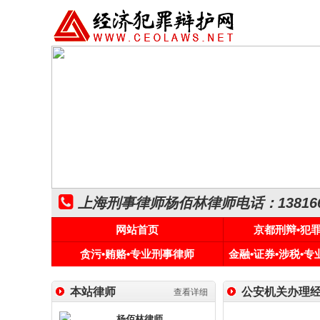
上海刑事律师杨佰林律师电话：1381661
网站首页
京都刑辩•犯
贪污•贿赂•专业刑事律师
金融•证券•涉税•
本站律师
公安机关办理
查看详细