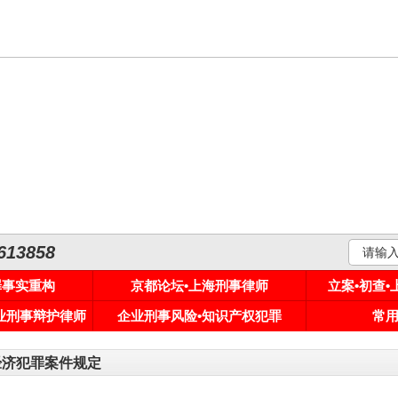
3858
罪事实重构
京都论坛•上海刑事律师
立案•初查
专业刑事辩护律师
企业刑事风险•知识产权犯罪
常
经济犯罪案件规定