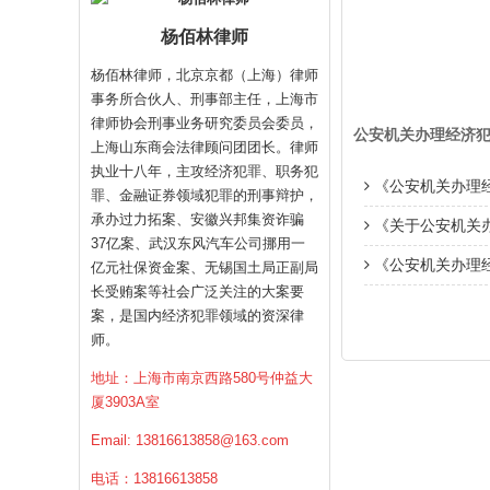
杨佰林律师
杨佰林律师，北京京都（上海）律师
事务所合伙人、刑事部主任，上海市
律师协会刑事业务研究委员会委员，
公安机关办理经济
上海山东商会法律顾问团团长。律师
执业十八年，主攻经济犯罪、职务犯
《公安机关办理经
罪、金融证券领域犯罪的刑事辩护，
承办过力拓案、安徽兴邦集资诈骗
《关于公安机关办理
37亿案、武汉东风汽车公司挪用一
《公安机关办理经济
亿元社保资金案、无锡国土局正副局
长受贿案等社会广泛关注的大案要
案，是国内经济犯罪领域的资深律
师。
地址：上海市南京西路580号仲益大
厦3903A室
Email:
13816613858@163.com
电话：13816613858