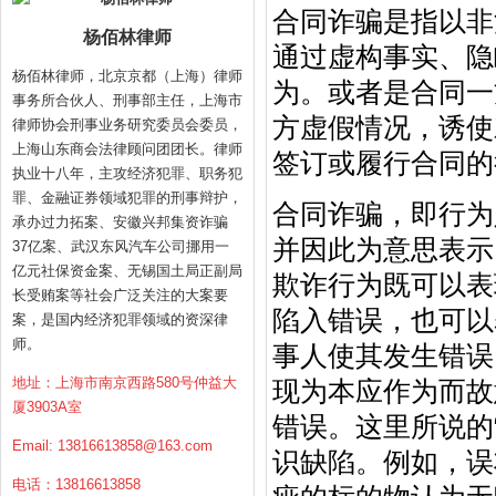
合同诈骗是指以
非
杨佰林律师
通过虚构事实、隐
杨佰林律师，北京京都（上海）律师
为。或者是合同一
事务所合伙人、刑事部主任，上海市
方虚假情况，诱使
律师协会刑事业务研究委员会委员，
上海山东商会法律顾问团团长。律师
签订或履行合同的
执业十八年，主攻经济犯罪、职务犯
罪、金融证券领域犯罪的刑事辩护，
合同诈骗，即行为
承办过力拓案、安徽兴邦集资诈骗
并因此为意思表示
37亿案、武汉东风汽车公司挪用一
亿元社保资金案、无锡国土局正副局
欺诈行为既可以表
长受贿案等社会广泛关注的大案要
陷入错误，也可以
案，是国内经济犯罪领域的资深律
师。
事人使其发生错误
地址：上海市南京西路580号仲益大
现为本应作为而故
厦3903A室
错误。这里所说的
Email:
13816613858@163.com
识缺陷。例如，误
电话：13816613858