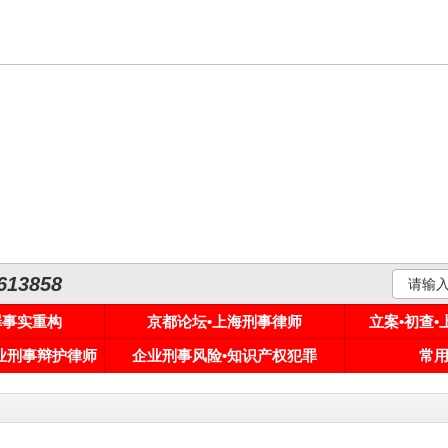
3858
罪事实重构
京都论坛•上海刑事律师
立案•初查
专业刑事辩护律师
企业刑事风险•知识产权犯罪
常