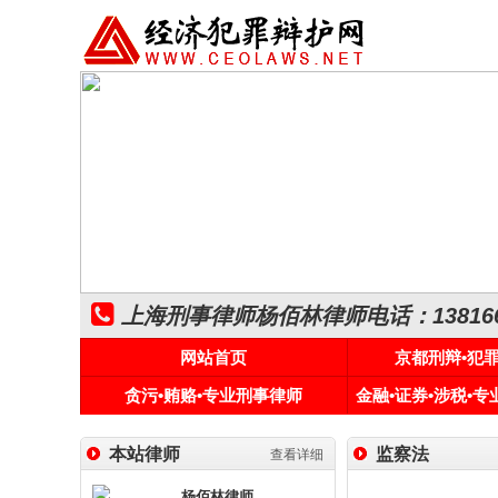
上海刑事律师杨佰林律师电话：1381661
网站首页
京都刑辩•犯
贪污•贿赂•专业刑事律师
金融•证券•涉税•
本站律师
监察法
查看详细