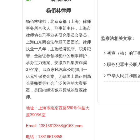
杨佰林律师
杨佰林律师，北京京都（上海）律师
事务所合伙人、刑事部主任，上海市
律师协会刑事业务研究委员会委员，
监察法相关文章：
上海山东商会法律顾问团团长。律师
执业十八年，主攻经济犯罪、职务犯
初查（核）的证
罪、金融证券领域犯罪的刑事辩护，
承办过力拓案、安徽兴邦集资诈骗
职务犯罪中公职
37亿案、武汉东风汽车公司挪用一
中华人民共和国
亿元社保资金案、无锡国土局正副局
长受贿案等社会广泛关注的大案要
案，是国内经济犯罪领域的资深律
师。
地址：上海市南京西路580号仲益大
厦3903A室
Email:
13816613858@163.com
电话：13816613858