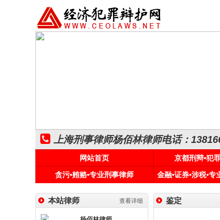
上海刑事律师杨佰林律师电话：1381661
网站首页
京都刑辩•犯
贪污•贿赂•专业刑事律师
金融•证券•涉税•
本站律师
鉴定
查看详细