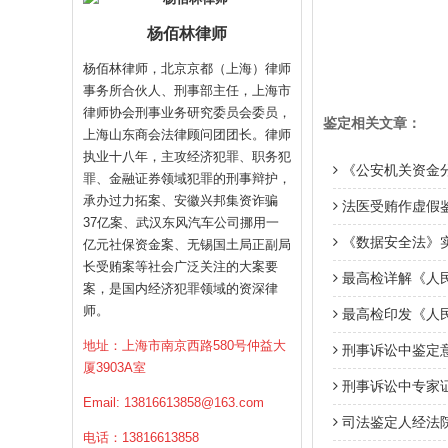
杨佰林律师
杨佰林律师，北京京都（上海）律师
事务所合伙人、刑事部主任，上海市
律师协会刑事业务研究委员会委员，
鉴定相关文章：
上海山东商会法律顾问团团长。律师
执业十八年，主攻经济犯罪、职务犯
《公安机关资金分析
罪、金融证券领域犯罪的刑事辩护，
承办过力拓案、安徽兴邦集资诈骗
法医受贿作虚假
37亿案、武汉东风汽车公司挪用一
《数据安全法》
亿元社保资金案、无锡国土局正副局
长受贿案等社会广泛关注的大案要
最高检详解《人
案，是国内经济犯罪领域的资深律
师。
最高检印发《人
地址：上海市南京西路580号仲益大
刑事诉讼中鉴定
厦3903A室
刑事诉讼中专家
Email:
13816613858@163.com
司法鉴定人经法
电话：13816613858