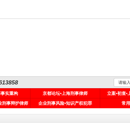
3858
罪事实重构
京都论坛•上海刑事律师
立案•初查
专业刑事辩护律师
企业刑事风险•知识产权犯罪
常