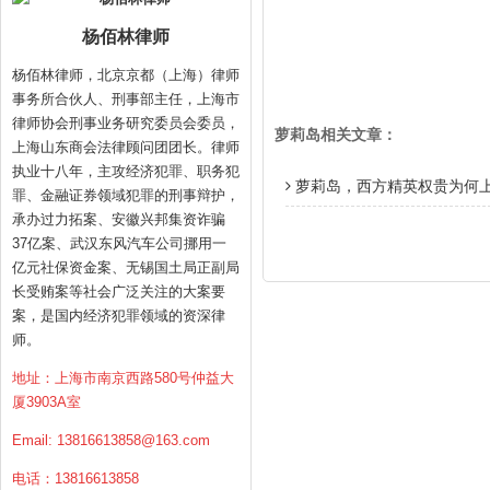
杨佰林律师
杨佰林律师，北京京都（上海）律师
事务所合伙人、刑事部主任，上海市
律师协会刑事业务研究委员会委员，
萝莉岛相关文章：
上海山东商会法律顾问团团长。律师
执业十八年，主攻经济犯罪、职务犯
萝莉岛，西方精英权贵为何
罪、金融证券领域犯罪的刑事辩护，
承办过力拓案、安徽兴邦集资诈骗
37亿案、武汉东风汽车公司挪用一
亿元社保资金案、无锡国土局正副局
长受贿案等社会广泛关注的大案要
案，是国内经济犯罪领域的资深律
师。
地址：上海市南京西路580号仲益大
厦3903A室
Email:
13816613858@163.com
电话：13816613858