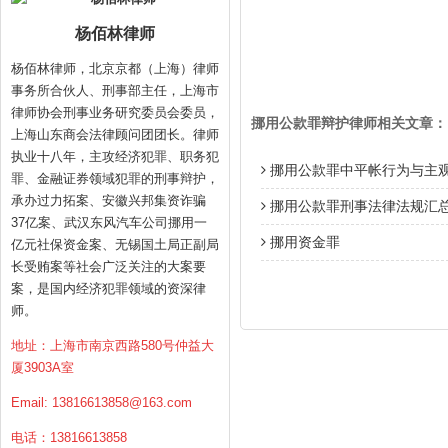
杨佰林律师
杨佰林律师，北京京都（上海）律师
事务所合伙人、刑事部主任，上海市
律师协会刑事业务研究委员会委员，
挪用公款罪辩护律师相关文章：
上海山东商会法律顾问团团长。律师
执业十八年，主攻经济犯罪、职务犯
挪用公款罪中平帐行为与主
罪、金融证券领域犯罪的刑事辩护，
承办过力拓案、安徽兴邦集资诈骗
挪用公款罪刑事法律法规汇
37亿案、武汉东风汽车公司挪用一
挪用资金罪
亿元社保资金案、无锡国土局正副局
长受贿案等社会广泛关注的大案要
案，是国内经济犯罪领域的资深律
师。
地址：上海市南京西路580号仲益大
厦3903A室
Email:
13816613858@163.com
电话：13816613858