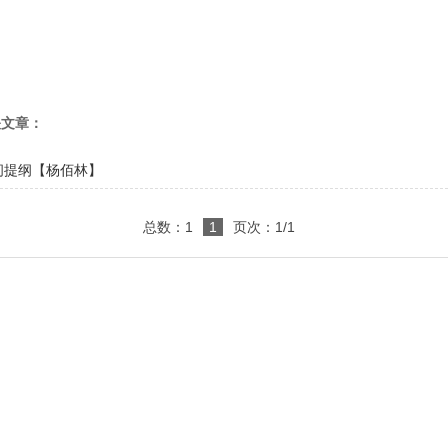
关文章：
问提纲【杨佰林】
总数：1
1
页次：1/1