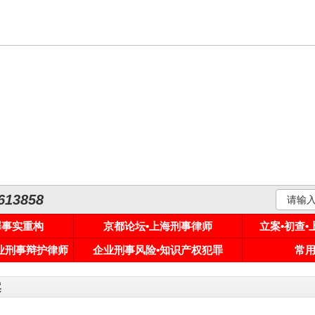
3858
罪事实重构
京都论坛•上海刑事律师
立案•初查
专业刑事辩护律师
企业刑事风险•知识产权犯罪
常
案