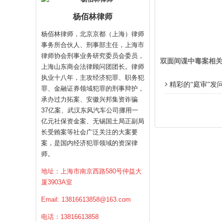
杨佰林律师
杨佰林律师，北京京都（上海）律师
事务所合伙人、刑事部主任，上海市
律师协会刑事业务研究委员会委员，
双面间谍中毒案相
上海山东商会法律顾问团团长。律师
执业十八年，主攻经济犯罪、职务犯
精彩的“庭审”发
罪、金融证券领域犯罪的刑事辩护，
承办过力拓案、安徽兴邦集资诈骗
37亿案、武汉东风汽车公司挪用一
亿元社保资金案、无锡国土局正副局
长受贿案等社会广泛关注的大案要
案，是国内经济犯罪领域的资深律
师。
地址：上海市南京西路580号仲益大
厦3903A室
Email:
13816613858@163.com
电话：13816613858