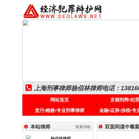
上海刑事律师杨佰林律师电话：1381661
网站首页
京都刑辩•犯
贪污•贿赂•专业刑事律师
金融•证券•涉税•
本站律师
双面间谍中毒
查看详细