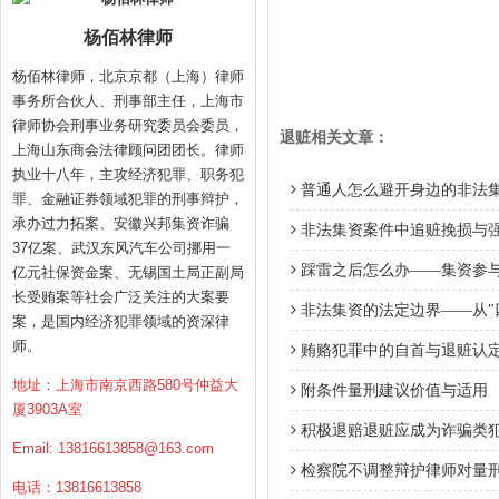
杨佰林律师
杨佰林律师，北京京都（上海）律师
事务所合伙人、刑事部主任，上海市
律师协会刑事业务研究委员会委员，
退赃相关文章：
上海山东商会法律顾问团团长。律师
执业十八年，主攻经济犯罪、职务犯
普通人怎么避开身边的非法集
罪、金融证券领域犯罪的刑事辩护，
承办过力拓案、安徽兴邦集资诈骗
非法集资案件中追赃挽损与
37亿案、武汉东风汽车公司挪用一
踩雷之后怎么办——集资参
亿元社保资金案、无锡国土局正副局
长受贿案等社会广泛关注的大案要
非法集资的法定边界——从"
案，是国内经济犯罪领域的资深律
师。
贿赂犯罪中的自首与退赃认
地址：上海市南京西路580号仲益大
附条件量刑建议价值与适用
厦3903A室
积极退赔退赃应成为诈骗类
Email:
13816613858@163.com
检察院不调整辩护律师对量
电话：13816613858