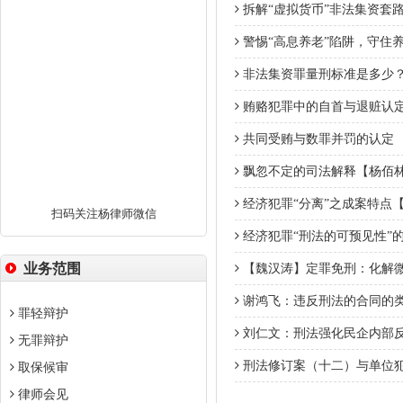
拆解“虚拟货币”非法集资套
警惕“高息养老”陷阱，守住
非法集资罪量刑标准是多少
贿赂犯罪中的自首与退赃认
共同受贿与数罪并罚的认定
飘忽不定的司法解释【杨佰
经济犯罪“分离”之成案特点
扫码关注杨律师微信
经济犯罪“刑法的可预见性”
业务范围
【魏汉涛】定罪免刑：化解
谢鸿飞：违反刑法的合同的
罪轻辩护
刘仁文：刑法强化民企内部
无罪辩护
刑法修订案（十二）与单位
取保候审
律师会见