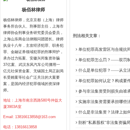
杨佰林律师
杨佰林律师，北京京都（上海）律师
事务所合伙人、刑事部主任，上海市
律师协会刑事业务研究委员会委员，
刑法相关文章：
上海山东商会法律顾问团团长。律师
执业十八年，主攻经济犯罪、职务犯
单位犯罪高发雷区与合规抗
罪、金融证券领域犯罪的刑事辩护，
承办过力拓案、安徽兴邦集资诈骗
单位犯罪怎么罚？——双罚
37亿案、武汉东风汽车公司挪用一
什么是单位犯罪？——从立
亿元社保资金案、无锡国土局正副局
长受贿案等社会广泛关注的大案要
单位犯罪如何认定？构成要件
案，是国内经济犯罪领域的资深律
师。
参与非法集资受到损失由谁
地址：上海市南京西路580号仲益大
实施非法集资需要承担哪些
厦3903A室
什么是非法集资？法律上如
Email:
13816613858@163.com
剖析“私募股权”非法集资骗
电话：13816613858