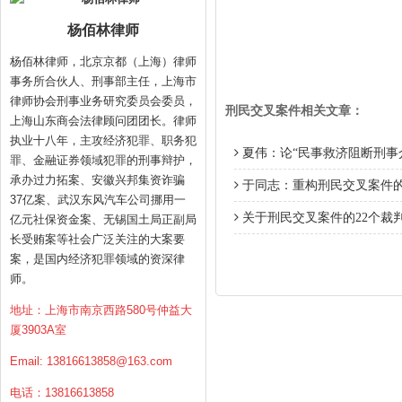
杨佰林律师
杨佰林律师，北京京都（上海）律师
事务所合伙人、刑事部主任，上海市
律师协会刑事业务研究委员会委员，
刑民交叉案件相关文章：
上海山东商会法律顾问团团长。律师
执业十八年，主攻经济犯罪、职务犯
夏伟：论“民事救济阻断刑事
罪、金融证券领域犯罪的刑事辩护，
承办过力拓案、安徽兴邦集资诈骗
于同志：重构刑民交叉案件
37亿案、武汉东风汽车公司挪用一
关于刑民交叉案件的22个裁
亿元社保资金案、无锡国土局正副局
长受贿案等社会广泛关注的大案要
案，是国内经济犯罪领域的资深律
师。
地址：上海市南京西路580号仲益大
厦3903A室
Email:
13816613858@163.com
电话：13816613858