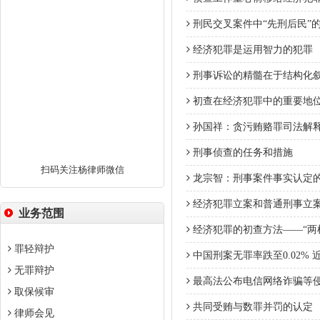
刑民交叉案件中“先刑后民”
经济犯罪是运用智力的犯罪
刑事诉讼的精髓在于结构化
初查在经济犯罪中的重要地
孙国祥：贪污贿赂罪司法解释
刑事侦查的任务和措施
扫码关注杨律师微信
龙宗智：刑事案件事实认定
经济犯罪立案和普通刑事立
业务范围
经济犯罪的初查方法——“两根
罪轻辩护
中国刑案无罪率跌至0.02% 
无罪辩护
最高法公布电信网络诈骗等
取保候审
共同受贿与数罪并罚的认定
律师会见