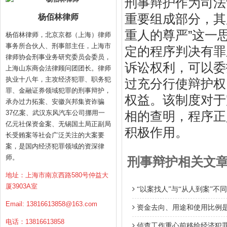
刑事辩护作为司法
重要组成部分，其
杨佰林律师
重人的尊严”这一
杨佰林律师，北京京都（上海）律师
事务所合伙人、刑事部主任，上海市
定的程序判决有罪
律师协会刑事业务研究委员会委员，
诉讼权利，可以委
上海山东商会法律顾问团团长。律师
执业十八年，主攻经济犯罪、职务犯
过充分行使辩护权
罪、金融证券领域犯罪的刑事辩护，
权益。该制度对于
承办过力拓案、安徽兴邦集资诈骗
37亿案、武汉东风汽车公司挪用一
相的查明，程序正
亿元社保资金案、无锡国土局正副局
积极作用。
长受贿案等社会广泛关注的大案要
案，是国内经济犯罪领域的资深律
师。
刑事辩护相关文
地址：上海市南京西路580号仲益大
厦3903A室
“以案找人”与“从人到案”不
Email:
13816613858@163.com
资金去向、用途和使用比例
电话：13816613858
侦查工作重心前移给经济犯