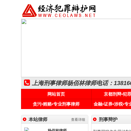
上海刑事律师杨佰林律师电话：1381661
网站首页
京都刑辩•犯
贪污•贿赂•专业刑事律师
金融•证券•涉税•
本站律师
刑事辩护
查看详细