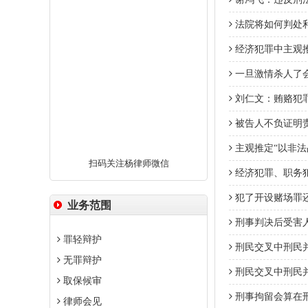
法院将如何判处利
经济犯罪中主观推
一旦激情杀人了
刘仁文：贿赂犯
被告人不负证明
主观推定“以非法
扫码关注杨律师微信
经济犯罪、职务
犯了开设赌场罪
业务范围
刑事判决后受害
罪轻辩护
刑民交叉中刑民
无罪辩护
刑民交叉中刑民
取保候审
刑事拘留会算在
律师会见