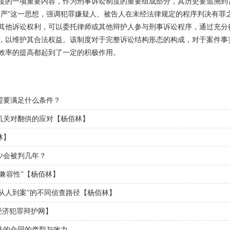
度的一项重要内容，作为刑事诉讼制度的重要组成部分，其历史要追溯到
尊严”这一思想，强调犯罪嫌疑人、被告人在未经法律规定的程序判决有罪
其他诉讼权利，可以委托律师或其他辩护人参与刑事诉讼程序，通过充分
，以维护其合法权益。该制度对于完整诉讼结构形态的构成，对于案件事
效率的提高都起到了一定的积极作用。
：
需要满足什么条件？
机关对翻供的应对【杨佰林】
林】
少会被判几年？
兼容性”【杨佰林】
“从人到案”的不同侦查路径【杨佰林】
经济犯罪辩护网】
法的合同的类型与效力