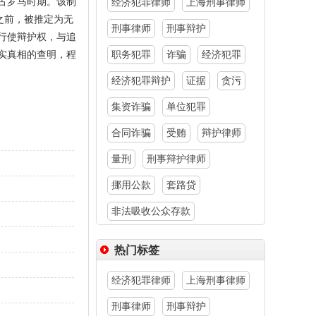
古罗马时期。该制
经济犯罪律师
上海刑事律师
之前，被推定为无
刑事律师
刑事辩护
行使辩护权，与追
实真相的查明，程
职务犯罪
诈骗
经济犯罪
经济犯罪辩护
证据
贪污
集资诈骗
单位犯罪
合同诈骗
受贿
辩护律师
量刑
刑事辩护律师
挪用公款
套路贷
非法吸收公众存款
热门标签
经济犯罪律师
上海刑事律师
刑事律师
刑事辩护