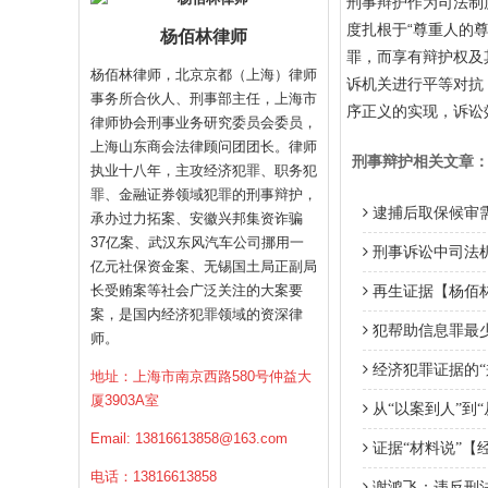
刑事辩护作为司法制
度扎根于“尊重人的
杨佰林律师
罪，而享有辩护权及
杨佰林律师，北京京都（上海）律师
诉机关进行平等对抗
事务所合伙人、刑事部主任，上海市
序正义的实现，诉讼
律师协会刑事业务研究委员会委员，
上海山东商会法律顾问团团长。律师
刑事辩护相关文章
执业十八年，主攻经济犯罪、职务犯
罪、金融证券领域犯罪的刑事辩护，
逮捕后取保候审
承办过力拓案、安徽兴邦集资诈骗
37亿案、武汉东风汽车公司挪用一
刑事诉讼中司法
亿元社保资金案、无锡国土局正副局
长受贿案等社会广泛关注的大案要
再生证据【杨佰
案，是国内经济犯罪领域的资深律
犯帮助信息罪最
师。
经济犯罪证据的“
地址：上海市南京西路580号仲益大
厦3903A室
从“以案到人”到
Email:
13816613858@163.com
证据“材料说”【
电话：13816613858
谢鸿飞：违反刑