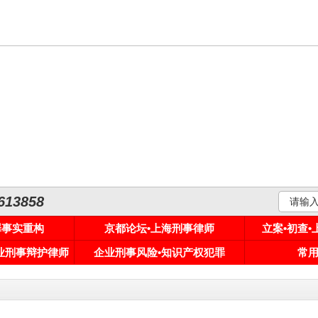
3858
罪事实重构
京都论坛•上海刑事律师
立案•初查
专业刑事辩护律师
企业刑事风险•知识产权犯罪
常