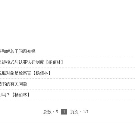
：
事和解若干问题初探
追诉模式与认罪认罚制度【杨佰林】
说服对象是检察官【杨佰林】
结书的有关问题
用吗？【杨佰林】
总数：5
1
页次：1/1