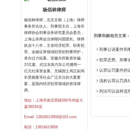
杨佰林律师
杨佰林律师，北京京都（上海）律师
事务所合伙人、刑事部主任，上海市
律师协会刑事业务研究委员会委员，
刑事和解相关文章
上海山东商会法律顾问团团长。律师
执业十八年，主攻经济犯罪、职务犯
刑事公诉案件刑
罪、金融证券领域犯罪的刑事辩护，
承办过力拓案、安徽兴邦集资诈骗
犯罪态势、刑事
37亿案、武汉东风汽车公司挪用一
认罪认罚案件的
亿元社保资金案、无锡国土局正副局
长受贿案等社会广泛关注的大案要
浅析认罪认罚具
案，是国内经济犯罪领域的资深律
师。
刑法可以这样适
地址：上海市南京西路580号仲益大
厦3903A室
Email:
13816613858@163.com
电话：13816613858