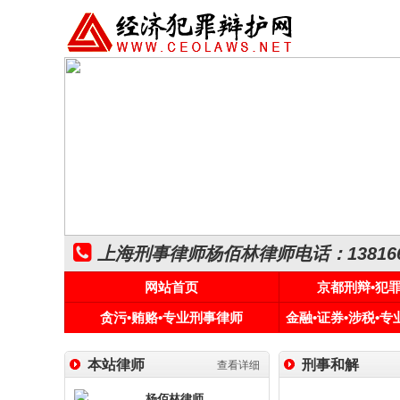
上海刑事律师杨佰林律师电话：1381661
网站首页
京都刑辩•犯
贪污•贿赂•专业刑事律师
金融•证券•涉税•
本站律师
刑事和解
查看详细