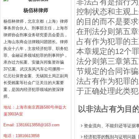
非法占有是指行为
控制状态和主观上
杨佰林律师
的目的而不是要求
杨佰林律师，北京京都（上海）律师
事务所合伙人、刑事部主任，上海市
在刑法分则第五章
律师协会刑事业务研究委员会委员，
占有作为犯罪的主
上海山东商会法律顾问团团长。律师
执业十八年，主攻经济犯罪、职务犯
本章规定的12个
罪、金融证券领域犯罪的刑事辩护，
法分则第三章第五
承办过力拓案、安徽兴邦集资诈骗
37亿案、武汉东风汽车公司挪用一
节规定的合同诈骗
亿元社保资金案、无锡国土局正副局
法占有作为犯罪的
长受贿案等社会广泛关注的大案要
于正确处理此类犯
案，是国内经济犯罪领域的资深律
师。
地址：上海市南京西路580号仲益大
以非法占有为目
厦3903A室
Email:
13816613858@163.com
资金流向、不能归还等证据事
电话：13816613858
经济犯罪的甄别与证明问题