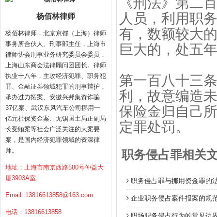
《刑法》第二百
人员，利用职
杨佰林律师
有，数额较大
杨佰林律师，北京京都（上海）律师
事务所合伙人、刑事部主任，上海市
巨大的，处五
律师协会刑事业务研究委员会委员，
上海山东商会法律顾问团团长。律师
执业十八年，主攻经济犯罪、职务犯
第一百八十三条
罪、金融证券领域犯罪的刑事辩护，
利，故意编造
承办过力拓案、安徽兴邦集资诈骗
保险金归自己
37亿案、武汉东风汽车公司挪用一
亿元社保资金案、无锡国土局正副局
定罪处罚。
长受贿案等社会广泛关注的大案要
案，是国内经济犯罪领域的资深律
师。
职务侵占罪相关
地址：上海市南京西路580号仲益大
厦3903A室
职务侵占罪与挪用资金罪的
Email:
13816613858@163.com
企业职务侵占案件报案的规
电话：13816613858
职场职务侵占行为的常见边