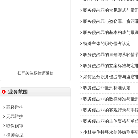
职务侵占罪的常见形式与量
职务侵占罪与盗窃罪、贪污
职务侵占罪的基本构成与最
特殊主体的职务侵占认定
职务侵占罪的量刑与从轻情
职务侵占罪的立案标准与定
扫码关注杨律师微信
如何区分职务侵占罪与盗窃
职务侵占罪量刑标准认定
业务范围
职务侵占罪的数额标准与量
罪轻辩护
职务侵占罪的客观行为与手
无罪辩护
职务侵占罪的主体资格与单
取保候审
少林寺住持释永信涉嫌刑事犯
律师会见