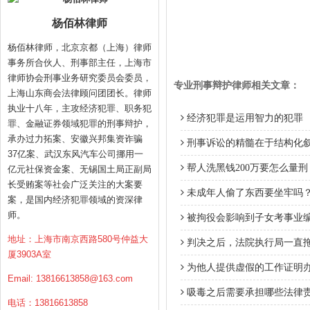
杨佰林律师
杨佰林律师，北京京都（上海）律师
事务所合伙人、刑事部主任，上海市
律师协会刑事业务研究委员会委员，
专业刑事辩护律师相关文章：
上海山东商会法律顾问团团长。律师
执业十八年，主攻经济犯罪、职务犯
经济犯罪是运用智力的犯罪
罪、金融证券领域犯罪的刑事辩护，
承办过力拓案、安徽兴邦集资诈骗
刑事诉讼的精髓在于结构化
37亿案、武汉东风汽车公司挪用一
帮人洗黑钱200万要怎么量刑
亿元社保资金案、无锡国土局正副局
长受贿案等社会广泛关注的大案要
未成年人偷了东西要坐牢吗
案，是国内经济犯罪领域的资深律
师。
被拘役会影响到子女考事业
地址：上海市南京西路580号仲益大
判决之后，法院执行局一直
厦3903A室
为他人提供虚假的工作证明
Email:
13816613858@163.com
吸毒之后需要承担哪些法律
电话：13816613858