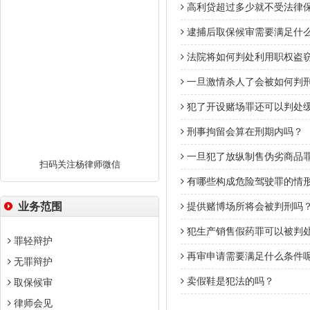
高利贷超过多少就不受法律
逮捕后取保候审需要满足什
法院将如何判处利用职权盗窃
一旦激情杀人了会被如何判
犯了开设赌场罪还可以判处
刑事拘留会算在刑期内吗？
一旦犯了放纵制售伪劣商品
扫码关注杨律师微信
有哪些构成危险驾驶罪的情
业务范围
提供赌博场所将会被判刑吗
犯生产销售假药罪可以被判
罪轻辩护
再审申请需要满足什么条件
无罪辩护
卖假鞋是犯法的吗？
取保候审
律师会见