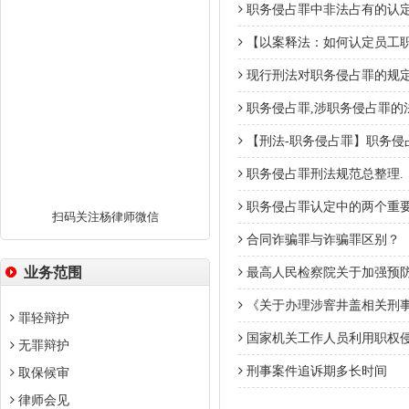
职务侵占罪中非法占有的认
【以案释法：如何认定员工
现行刑法对职务侵占罪的规
职务侵占罪,涉职务侵占罪的
【刑法-职务侵占罪】职务侵
职务侵占罪刑法规范总整理.
职务侵占罪认定中的两个重要
扫码关注杨律师微信
合同诈骗罪与诈骗罪区别？
业务范围
最高人民检察院关于加强预
《关于办理涉窨井盖相关刑
罪轻辩护
国家机关工作人员利用职权
无罪辩护
刑事案件追诉期多长时间
取保候审
律师会见