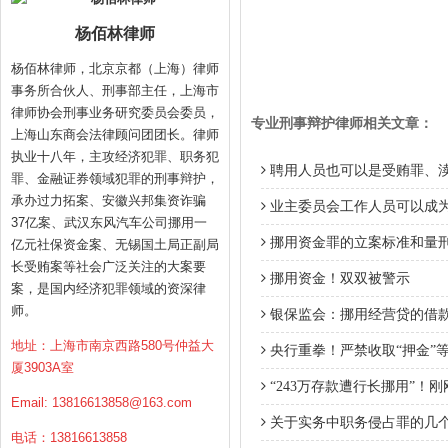
杨佰林律师
杨佰林律师，北京京都（上海）律师
事务所合伙人、刑事部主任，上海市
律师协会刑事业务研究委员会委员，
专业刑事辩护律师相关文章：
上海山东商会法律顾问团团长。律师
执业十八年，主攻经济犯罪、职务犯
聘用人员也可以是受贿罪、
罪、金融证券领域犯罪的刑事辩护，
承办过力拓案、安徽兴邦集资诈骗
业主委员会工作人员可以成
37亿案、武汉东风汽车公司挪用一
挪用资金罪的立案标准和量
亿元社保资金案、无锡国土局正副局
长受贿案等社会广泛关注的大案要
挪用资金！双双被警示
案，是国内经济犯罪领域的资深律
师。
银保监会：挪用经营贷的借
地址：上海市南京西路580号仲益大
央行重拳！严禁收取“押金”
厦3903A室
“243万存款遭行长挪用”！
Email:
13816613858@163.com
关于实务中职务侵占罪的几
电话：13816613858