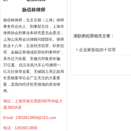
杨佰林律师
杨佰林律师，北京京都（上海）律师
事务所合伙人、刑事部主任，上海市
律师协会刑事业务研究委员会委员，
渎职类犯罪相关文章：
上海山东商会法律顾问团团长。律师
执业十八年，主攻经济犯罪、职务犯
企业家面临的十宗罪
罪、金融证券领域犯罪的刑事辩护，
承办过力拓案、安徽兴邦集资诈骗
37亿案、武汉东风汽车公司挪用一
亿元社保资金案、无锡国土局正副局
长受贿案等社会广泛关注的大案要
案，是国内经济犯罪领域的资深律
师。
地址：上海市南京西路580号仲益大
厦3903A室
Email:
13816613858@163.com
电话：13816613858