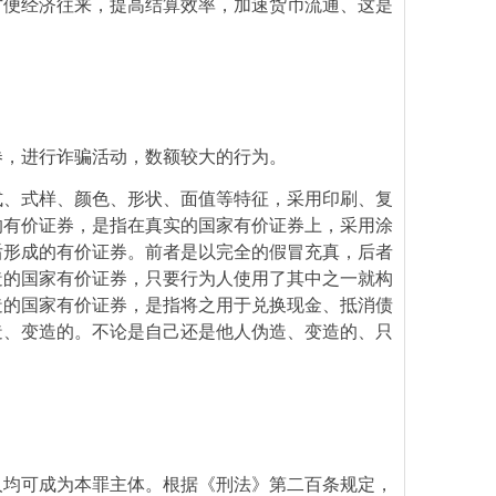
方便经济往来，提高结算效率，加速货币流通、这是
券，进行诈骗活动，数额较大的行为。
式、式样、颜色、形状、面值等特征，采用印刷、复
的有价证券，是指在真实的国家有价证券上，采用涂
后形成的有价证券。前者是以完全的假冒充真，后者
造的国家有价证券，只要行为人使用了其中之一就构
造的国家有价证券，是指将之用于兑换现金、抵消债
造、变造的。不论是自己还是他人伪造、变造的、只
人均可成为本罪主体。根据《刑法》第二百条规定，