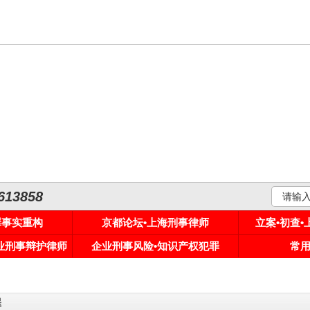
3858
罪事实重构
京都论坛•上海刑事律师
立案•初查
专业刑事辩护律师
企业刑事风险•知识产权犯罪
常
罪