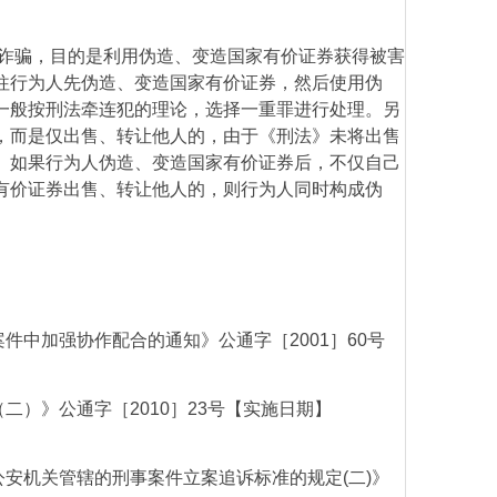
诈骗，目的是利用伪造、变造国家有价证券获得被害
往行为人先伪造、变造国家有价证券，然后使用伪
一般按刑法牵连犯的理论，选择一重罪进行处理。另
，而是仅出售、转让他人的，由于《刑法》未将出售
。如果行为人伪造、变造国家有价证券后，不仅自己
有价证券出售、转让他人的，则行为人同时构成伪
案件中加强协作配合的通知》公通字［
2001
］
60
号
（二）》公通字［
2010
］
23
号【实施日期】
公安机关管辖的刑事案件立案追诉标准的规定
(
二
)
》