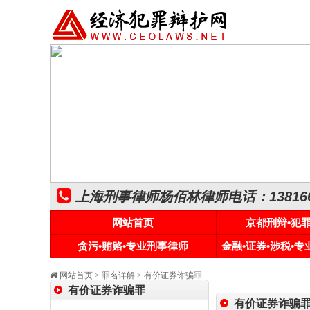
上海刑事律师杨佰林律师电话：1381661
网站首页
京都刑辩•犯
贪污•贿赂•专业刑事律师
金融•证券•涉税•
网站首页
>
罪名详解
> 有价证券诈骗罪
有价证券诈骗罪
有价证券诈骗