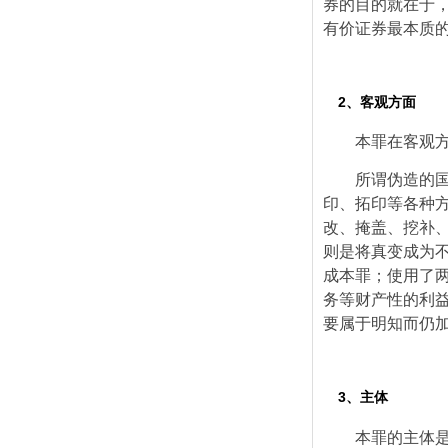
券的目的就在于
有价证券最本质
2、客观方面
本罪在客观
所谓伪造的
印、拓印等各种
改、掩盖、挖补
则是将真变成为
成本罪；使用了
务等财产性的利
要属于明知而仍
3、主体
本罪的主体