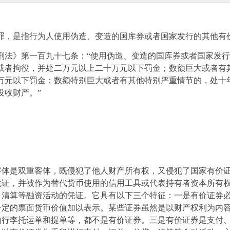
罪，是指行为人使用伪造、变造的国库券或者国家发行的其他有
刑法》第一百九十七条：“使用伪造、变造的国库券或者国家发
或者拘役，并处二万元以上二十万元以下罚金；数额巨大或者有
万元以下罚金；数额特别巨大或者有其他特别严重情节的，处十
没收财产。”
客体是双重客体，既侵犯了他人财产所有权，又侵犯了国家有价
凭证，并被作为替代货币使用的信用工具或代表持有者资本所有
、清算等融资活动的凭证。它具有以下三个特征：一是有价证券
一定的票面货币价值加以表示。某些证券虽然是以财产权利为内
的行李托运单和提单等，都不是有价证券。三是有价证券是支付