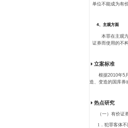
单位不能成为有
4、主观方面
本罪在主观
证券而使用的不
立案标准
根据
2010
年
5
造、变造的国库券
热点研究
（一）有价证
1
．犯罪客体不