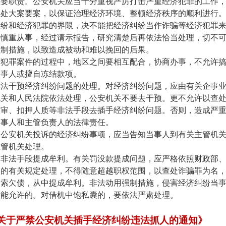
重要职责。公安机关应当十分重视严厉打击严重经济犯罪的工作
查处大案要案，以保证治理经济环境、整顿经济秩序的顺利进行
纠纷和经济犯罪的界限，决不能把经济纠纷当作诈骗等经济犯罪
要慎重从事，经过请示报告，研究清楚后再依法恰当处理，切不
强制措施，以致造成被动和难以挽回的后果。
济犯罪案件的过程中，地区之间要相互配合，协商办事，不允许
当事人或擅自冻结款项。
非法干预经济纠纷问题的处理。对经济纠纷问题，应由有关企事
机关和人民法院依法处理，公安机关不要去干预。更不允许以查
收审、扣押人质等非法手段去插手经济纠纷问题。否则，造成严
当事人和主管负责人的法律责任。
到公安机关投诉的经济纠纷事项，应当告知当事人到有关主管机
主管机关处理。
用非法手段提成牟利。有关罚没款提成问题，应严格依照财政部
门的有关规定处理，不得随意超越职权范围，以查处诈骗罪为名
追索欠债，从中提成牟利。非法动用强制措施，侵害经济纠纷当
不能允许的。对借机中饱私囊的，要依法严肃处理。
关于严禁公安机关插手经济纠纷违法抓人的通知》