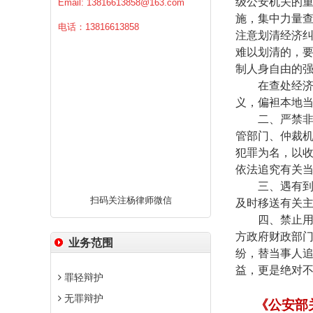
级公安机关的
Email:
13816613858@163.com
施，集中力量
电话：13816613858
注意划清经济
难以划清的，
制人身自由的
在查处经
义，偏袒本地
二、严禁
管部门、仲裁
犯罪为名，以
依法追究有关
三、遇有
扫码关注杨律师微信
及时移送有关
四、禁止
方政府财政部
业务范围
纷，替当事人
益，更是绝对
罪轻辩护
无罪辩护
《公安部