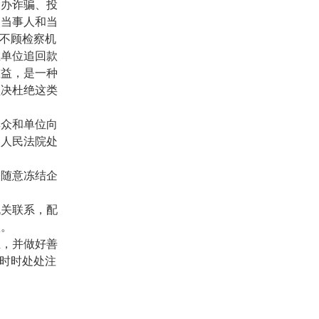
查办诈骗、投
押当事人和当
全不顾检察机
业单位追回款
权益，是一种
坚决杜绝这类
群众和单位向
和人民法院处
，随意冻结企
机关联系，配
款。
正，并做好善
，时时处处注