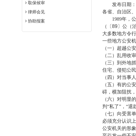
取保候审
发布日期
各省、自治区
律师会见
1989
年，
协助报案
（〔
89
〕公（
大多数地方令
一些地方公安
（一）超越公
（二）乱用收审
（三）到外地抓
住宅、侵犯公
（四）对当事人
（五）有的公
碍，横加阻扰
（六）对明显
判“私了”，“退
（七）向受害单
必须充分认识
公安机关的形
至引发一些不