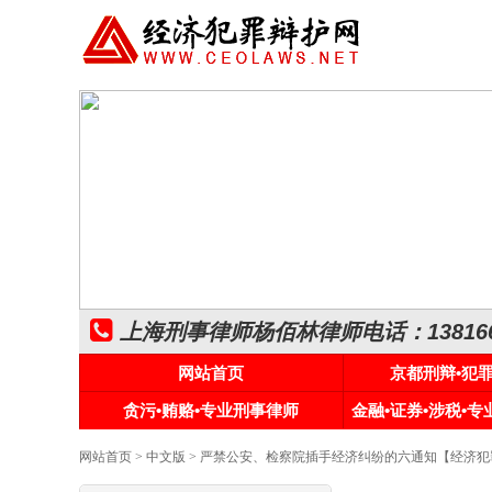
上海刑事律师杨佰林律师电话：1381661
网站首页
京都刑辩•犯
贪污•贿赂•专业刑事律师
金融•证券•涉税•
网站首页
>
中文版
> 严禁公安、检察院插手经济纠纷的六通知【经济犯