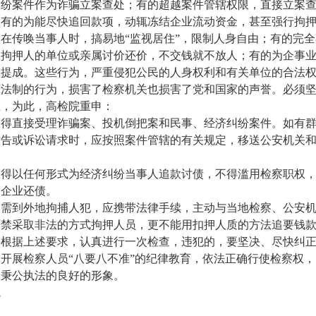
纠纷案件作为诈骗立案查处；有的超越案件管辖权限，直接立案
；有的为能尽快追回款项，动辄冻结企业流动资金，甚至强行拘
在传唤当事人时，搞易地“监视居住”，限制人身自由；有的完
被拘押人的单位或亲属讨价还价，不交钱就不放人；有的为企事
款提成。这些行为，严重侵犯公民的人身权利和有关单位的合法
坏法制的行为，损害了检察机关也损害了党和国家的声誉。必须
生，为此，高检院重申：
不得直接受理诈骗案、投机倒把案和民事、经济纠纷案件。如有
控告或诉讼请求时，应按照案件管辖的有关规定，移送公安机关
不得以任何形式为经济纠纷当事人追款讨债，不得滥用检察职权
逼企业还债。
如需到外地拘捕人犯，应携带法律手续，主动与当地检察、公安
严禁采取非法的方式拘押人员，更不能用扣押人质的方法追要钱
要根据上述要求，认真进行一次检查，违犯的，要坚决、尽快纠
开展检察人员“八要八不准”的纪律教育，依法正确行使检察权
关秉公执法的良好的形象。
院