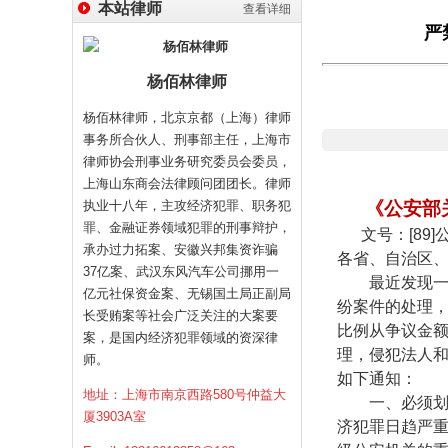
本站律师
查看详细
严
杨佰林律师
杨佰林律师，北京京都（上海）律师
事务所合伙人、刑事部主任，上海市
律师协会刑事业务研究委员会委员，
上海山东商会法律顾问团团长。律师
执业十八年，主攻经济犯罪、职务犯
《公安部
罪、金融证券领域犯罪的刑事辩护，
文号：
[89]
承办过力拓案、安徽兴邦集资诈骗
各省、自治区
37亿案、武汉东风汽车公司挪用一
最近发现
亿元社保资金案、无锡国土局正副局
纷案件的处理
长受贿案等社会广泛关注的大案要
比例从争议金
案，是国内经济犯罪领域的资深律
理，侵犯法人
师。
如下通知：
地址：上海市南京西路580号仲益大
一、必须
厦3903A室
济犯罪日趋严