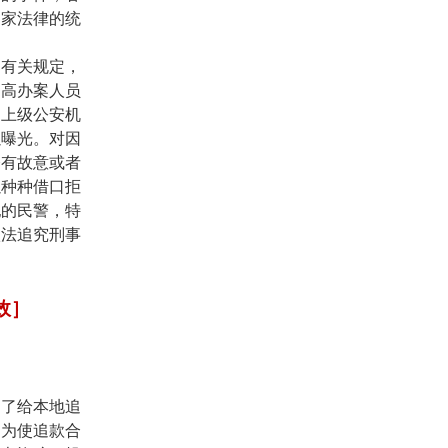
国家法律的统
部有关规定，
提高办案人员
，上级公安机
以曝光。对因
令有故意或者
以种种借口拒
纪的民警，特
依法追究刑事
效］
为了给本地追
的为使追款合