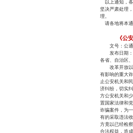
以上通知，
坚决严肃处理
理。
请各地将本
《公
文号：公
发布日期
各省、自治区
改革开放
有影响的重大
止公安机关和
济纠纷，切实
方公安机关和
置国家法律和
诈骗案件，为
有的采取违法收
方竟以已经检
合法权益，造