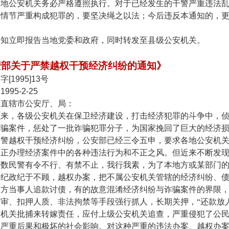
各地公安机关务必严格遵照执行。对于已经发生的干警严重违法
，情节严重构成犯罪的，要坚决绳之以法；今后违反本通知的，
通知立即报告当地党委和政府，同时转发至县级公安机关。
安部关于严禁越权干预经济纠纷的通知》
通字
[1995]13
号
：
1995-2-25
、直辖市公安厅、局：
以来，各级公安机关在保卫经济建设，打击经济犯罪的斗争中，
诈骗案件，惩处了一批诈骗犯罪分子，为国家挽回了巨大的经济
民警越权干预经济纠纷，公安部已经三令五申，要求各地公安机
纠正办理经济案件中的各种违法行为和不正之风。但近来不断发
少数民警有令不行、有禁不止，我行我素，为了本地方或某部门
党纪政纪于不顾，越权办案，把不属公安机关管辖的经济纠纷、
一方当事人追款讨债，有的故意混淆经济纠纷与诈骗案件的界限
审、扣押人质、非法拘禁等手段强行抓人，长期关押，“还款放
察机关批捕来转嫁责任，应付上级公安机关追查，严重侵犯了公
成严重后果和极坏的社会影响。对这种严重的违法办案、越权办