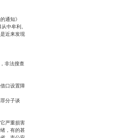
理的通知》
得从中牟利。
但是近来发现
动，非法搜查
种借口设置障
犯罪分子谈
。它严重损害
情绪，有的甚
些省、市公安