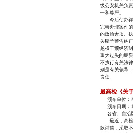
级公安机关负
一和尊严。
今后侦办
完善办理案件
的政治素质、
关应予警告纠
越权干预经济
重大过失的民
不执行有关法
别是有关领导
责任。
最高检《关
颁布单位：
颁布日期：
各省、自治
最近，高
款讨债，采取