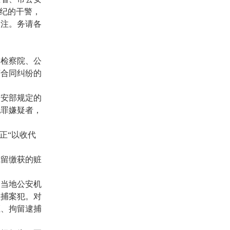
违纪的干警，
关注。务请各
民检察院、公
济合同纠纷的
公安部规定的
犯罪嫌疑者，
正“以收代
截留缴获的赃
同当地公安机
抓捕案犯。对
证、拘留逮捕