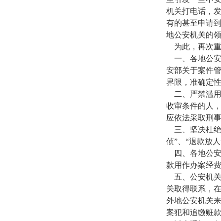
机关打电话，发
有的甚至申请
地公安机关的
为此，再次
一、各地公
安部关于案件
界限，准确定
二、严禁滥
收审条件的人
应依法采取刑
三、坚决杜绝
侦”、“退款放
四、各地公
款用作办案经费
五、公安机
关取得联系，
外地公安机关
案犯和追缴赃