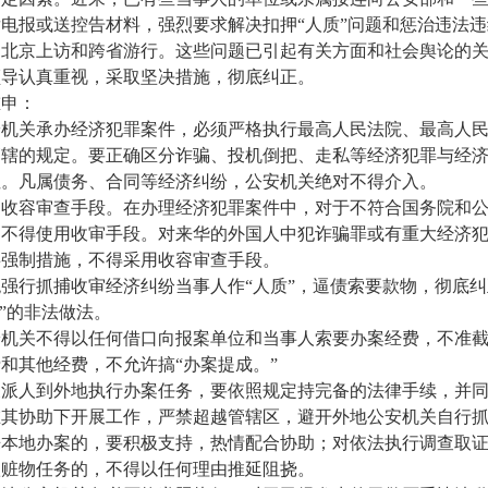
电报或送控告材料，强烈要求解决扣押“人质”问题和惩治违法
到北京上访和跨省游行。这些问题已引起有关方面和社会舆论的
领导认真重视，采取坚决措施，彻底纠正。
重申：
安机关承办经济犯罪案件，必须严格执行最高人民法院、最高人
管辖的规定。要正确区分诈骗、投机倒把、走私等经济犯罪与经
性。凡属债务、合同等经济纠纷，公安机关绝对不得介入。
用收容审查手段。在办理经济犯罪案件中，对于不符合国务院和
，不得使用收审手段。对来华的外国人中犯诈骗罪或有重大经济
事强制措施，不得采用收容审查手段。
强行抓捕收审经济纠纷当事人作“人质”，逼债索要款物，彻底纠
人”的非法做法。
安机关不得以任何借口向报案单位和当事人索要办案经费，不准
和其他经费，不允许搞“办案提成。”
关派人到外地执行办案任务，要依照规定持完备的法律手续，并
在其协助下开展工作，严禁超越管辖区，避开外地公安机关自行
来本地办案的，要积极支持，热情配合协助；对依法执行调查取
款赃物任务的，不得以任何理由推延阻挠。