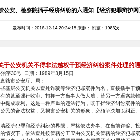
禁公安、检察院插手经济纠纷的六通知【经济犯罪辩护网
发布时间：2016-12-14 20:24:18 来源： 浏览：
1983
次
关于公安机关不得非法越权干预经济纠纷案件处理的
公治字
30
号
日期：
1989
年
3
月
15
日
、直辖市公安厅、局：
一些基层公安机关以查处诈骗等经济犯罪案件为名，直接插手干
，有的甚至强行收审、扣押一方当事人做人质，替另一方逼索款
额中提成取利。这是一种严重的违法行为，既干扰经济纠纷案件
和公民的合法权益，又损害公安机关的形象，必须坚决加以纠正
划清经济犯罪和经济纠纷的界限，严格依法办事。在当前诈骗、
重的情况下，依法查处按管辖分工应由公安机关管辖的经济犯罪