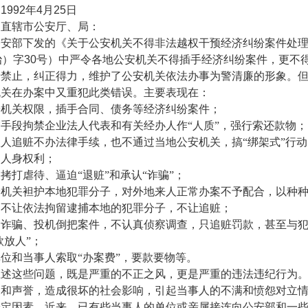
：
1992
年
4
月
25
日
、直辖市公安厅、局：
公安部下发的《关于公安机关不得非法越权干预经济纠纷案件处
治）字
30
号）中严令各地公安机关不得插手经济纠纷案件，更不
行禁止，纠正得力，维护了公安机关依法办事为警清廉的形象。
机关在办案中又重犯此类错误。主要表现在：
安机关权限，插手合同、债务等经济纠纷案件；
手段拘禁企业法人代表和有关经办人作“人质”，强行索还款物；
人追赃不办法律手续，也不通过当地公安机关，搞“绑架式”行
民人身权利；
拷打虐待、逼迫“退赃”和承认“诈骗”；
安机关袒护本地犯罪分子，对外地来人正常办案不予配合，以种
，不让依法拘留逮捕本地的犯罪分子，不让追赃；
的诈骗、投机倒把案件，不认真侦察调查，只追赃罚款，甚至与
款放人”；
位和当事人索取“办案费”，要款要物等。
上述这些问题，既是严重的不正之风，更是严重的违法违纪行为
象和声誉，造成很坏的社会影响，引起当事人的不满和愤怨对立
安定因素。近来，已有些当事人的单位或亲属接连向公安部和一