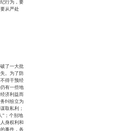
乱纪行为，要
更要从严处
侦破了一大批
损失。为了防
关不得干预经
现仍有一些地
的经济利益而
债务纠纷立为
，谋取私利；
人”；个别地
民人身权利和
案的事件，各