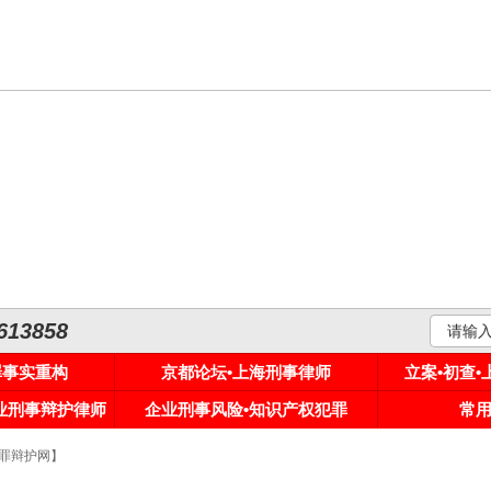
3858
罪事实重构
京都论坛•上海刑事律师
立案•初查
专业刑事辩护律师
企业刑事风险•知识产权犯罪
常
罪辩护网】