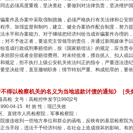
责同志必须高度重视，坚决查处，要做到对法律负责，坚决维护
诈骗案件及办案中采取强制措施，必须严格执行有关法律和公安
的程序。加强监督和制约，建立、健全办案协作配合制度，努力
执法水平和办案能力。对于继续把经济纠纷当成诈骗案件办理的
正；对不予改正者，要追究主管领导的责任，并通过新闻媒体予
纠纷造成行政或刑事赔偿的，按《国家赔偿法》的规定，应当责
警承担部分或者全部赔偿费用。对未经批准，擅自抓人、扣人或
律和规定，拒不执行上级公安机关依法纠正的指令，严重违法违
，要坚决处理，直至撤销职务；情节特别严重、构成犯罪的，要
于不得以检察机关的名义为当地追款讨债的通知》［失
最高检
文号：高检控申发字
[1990]2
号
1990-04-15
时 效 性：现已失效
区、直辖市人民检察院，军事检察院：
检院接连收到一些地方单位和群众的函电，反映有的基层检察院
不正当手段，违法干予经济纠纷，在社会上造成很坏的影响。有