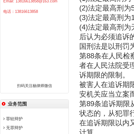
Email:
13816613858@163.com
(2)法定最高刑为
电话：13816613858
(3)法定最高刑为
(4)法定最高刑
后认为必须追诉
国刑法是以刑罚
第88条在人民
者在人民法院受
诉期限的限制。
被害人在追诉期
扫码关注杨律师微信
安机关应当立案
第89条追诉期限
业务范围
状态的，从犯罪
罪轻辩护
在追诉期限以内
无罪辩护
计算。