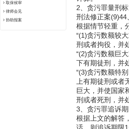
取保候审
2、贪污罪量刑标
律师会见
刑法修正案(9)4
协助报案
根据情节轻重，
“(1)贪污数额
刑或者拘役，并
“(2)贪污数额
下有期徒刑，并
“(3)贪污数额
上有期徒刑或者
巨大，并使国家
刑或者死刑，并
3、贪污罪追诉
根据上文的解答
话，则追诉期限