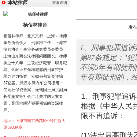
本站律师
查看详细
杨佰林律师
发布时
杨佰林律师，北京京都（上海）律师
事务所合伙人、刑事部主任，上海市
1、刑事犯罪追
律师协会刑事业务研究委员会委员，
第87条规定："
上海山东商会法律顾问团团长。律师
执业十八年，主攻经济犯罪、职务犯
不满5年有期徒刑的
罪、金融证券领域犯罪的刑事辩护，
年有期徒刑的，经过
承办过力拓案、安徽兴邦集资诈骗
37亿案、武汉东风汽车公司挪用一
亿元社保资金案、无锡国土局正副局
1、刑事犯罪追
长受贿案等社会广泛关注的大案要
案，是国内经济犯罪领域的资深律
根据《中华人民共
师。
限不再追诉：
地址：上海市南京西路580号仲益大
厦3903A室
(1)法定最高刑