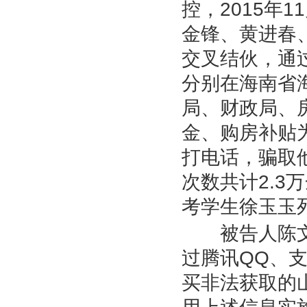
控，
2015
年
11
金锋、黄进春
交叉结伙，通
分别在海南省
局、财政局、
金、购房补贴
打电话，骗取
次数共计
2.3
万
考学生徐玉玉
被告人陈文
过腾讯
QQ
、
买非法获取的