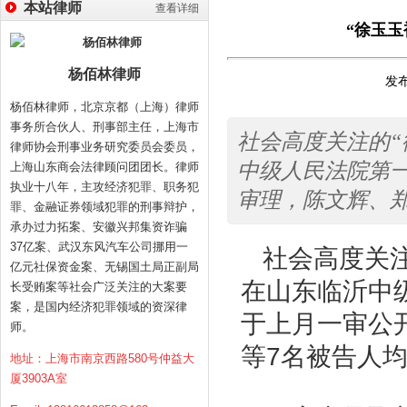
本站律师
查看详细
“徐玉玉
杨佰林律师
发布
杨佰林律师，北京京都（上海）律师
事务所合伙人、刑事部主任，上海市
社会高度关注的“
律师协会刑事业务研究委员会委员，
中级人民法院第
上海山东商会法律顾问团团长。律师
执业十八年，主攻经济犯罪、职务犯
审理，陈文辉、郑
罪、金融证券领域犯罪的刑事辩护，
承办过力拓案、安徽兴邦集资诈骗
37亿案、武汉东风汽车公司挪用一
社会高度关注
亿元社保资金案、无锡国土局正副局
在山东临沂中
长受贿案等社会广泛关注的大案要
案，是国内经济犯罪领域的资深律
于上月一审公
师。
等
7
名被告人
地址：上海市南京西路580号仲益大
厦3903A室