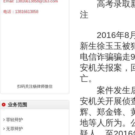
Email:
13816613858@163.com
高考录取新
电话：13816613858
注
2016
年
8
新生徐玉玉被
电信诈骗骗走
安机关报案，
亡。
扫码关注杨律师微信
案件发生后
安机关开展侦
业务范围
辉、郑金锋、
罪轻辩护
地等人所为。
无罪辩护
疑人，至
2016