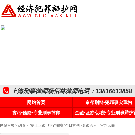
上海刑事律师杨佰林律师电话：13816613858
网站首页
京都刑辩•犯罪事实重构
贪污•贿赂•专业刑事律师
金融•证券•涉税•专业刑事辩护
网站首页
>
融资
> “徐玉玉被电信诈骗案”今日宣判 7名被告人一审均认罪