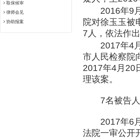
取保候审
2016
年
9
律师会见
院对徐玉玉被
协助报案
7
人，依法作
2017
年
4
市人民检察院
2017
年
4
月
20
理该案。
7
名被告人
2017
年
6
法院一审公开