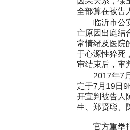
因果关系，徐
全部算在被告
临沂市公安
亡原因出庭结
常情绪及医院
于心源性猝死
审结束后，审
2017
年
7
定于
7
月
19
日
9
开宣判被告人
生、郑贤聪、
官方重拳打