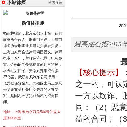
本站律师
查看详细
杨佰林律师
发布时
杨佰林律师，北京京都（上海）律师
事务所合伙人、刑事部主任，上海市
最高法公报2015
律师协会刑事业务研究委员会委员，
上海山东商会法律顾问团团长。律师
执业十八年，主攻经济犯罪、职务犯
罪、金融证券领域犯罪的刑事辩护，
【核心提示】
承办过力拓案、安徽兴邦集资诈骗
37亿案、武汉东风汽车公司挪用一
之一的，可认
亿元社保资金案、无锡国土局正副局
长受贿案等社会广泛关注的大案要
一方以欺诈、
案，是国内经济犯罪领域的资深律
师。
同；（
2
）恶
地址：上海市南京西路580号仲益大
益的合同；（
厦3903A室