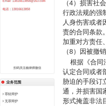
Email:
13816613858@163.com
（
4
）损害社
电话：13816613858
行政法规的强
人身伤害或者
责的合同条款
加重对方责任
（
8
）因被撤
根据《合同
扫码关注杨律师微信
认定合同或者
胁迫的手段订
业务范围
通，并损害国
罪轻辩护
形式掩盖非法
无罪辩护