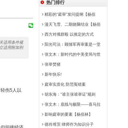
热门排行
精彩的“庭审”发问提纲【杨佰
漫天飞雪、二期烧脑结业【杨佰
西方对俄群殴 以推定的方式
关适用条件规
阳光司法：顾雏军再审案是一堂
立适用附加刑
张文木：新时代的中美变局与世
张举焚猪
新年快乐!
庭审实质化 防范冤错案
轻伤5人以
胡东海：“谁主张谁举证”规则
张文木：底线与极限——喜马拉
影响庭审的要素【杨佰林】
德肖维茨:律师作为知识分子
，但间接经济