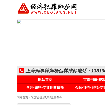
上海刑事律师杨佰林律师电话：1381661
网站首页
京都刑辩•犯
贪污•贿赂•专业刑事律师
金融•证券•涉税•
网站首页
> 私营企业渎职罪立案条件