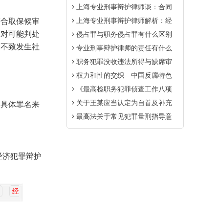
上海专业刑事辩护律师谈：合同
上海专业刑事辩护律师解析：经
合取保候审
关对可能判处
侵占罪与职务侵占罪有什么区别
审不致发生社
专业刑事辩护律师的责任有什么
职务犯罪没收违法所得与缺席审
权力和性的交织—中国反腐特色
《最高检职务犯罪侦查工作八项
关于王某应当认定为自首及补充
具体罪名来
最高法关于常见犯罪量刑指导意
经济犯罪辩护
经