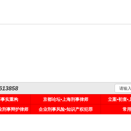
3858
罪事实重构
京都论坛•上海刑事律师
立案•初查
专业刑事辩护律师
企业刑事风险•知识产权犯罪
常