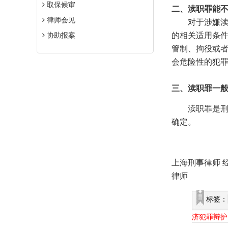
取保候审
二、渎职罪能
律师会见
对于涉嫌渎职
协助报案
的相关适用条
管制、拘役或
会危险性的犯
三、渎职罪一
渎职罪是刑法
确定。
上海刑事律师 
律师
标签：
济犯罪辩护