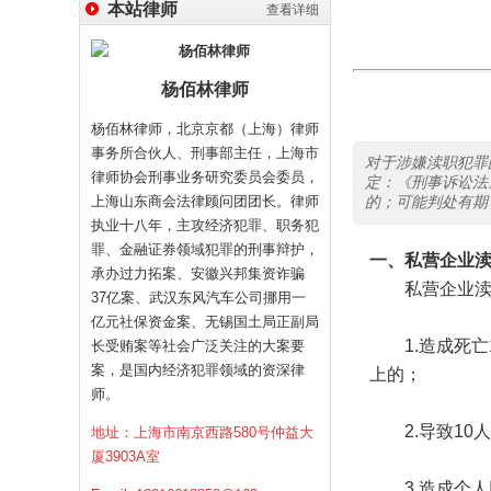
本站律师
查看详细
杨佰林律师
杨佰林律师，北京京都（上海）律师
事务所合伙人、刑事部主任，上海市
对于涉嫌渎职犯罪
律师协会刑事业务研究委员会委员，
定：《刑事诉讼法
上海山东商会法律顾问团团长。律师
的；可能判处有期
执业十八年，主攻经济犯罪、职务犯
罪、金融证券领域犯罪的刑事辩护，
一、私营企业
承办过力拓案、安徽兴邦集资诈骗
私营企业渎职
37亿案、武汉东风汽车公司挪用一
亿元社保资金案、无锡国土局正副局
1.造成死亡1
长受贿案等社会广泛关注的大案要
案，是国内经济犯罪领域的资深律
上的；
师。
2.导致10
地址：上海市南京西路580号仲益大
厦3903A室
3.造成个人财