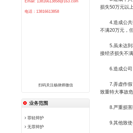
Email:
13816613858@163.com
损失50万元以
电话：13816613858
4.造成公共
不满20万元，
5.虽未达到3
接经济损失不满
6.造成公司
7.弄虚作假
扫码关注杨律师微信
致重特大事故
业务范围
8.严重损害
罪轻辩护
9.其他致使
无罪辩护