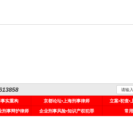
3858
罪事实重构
京都论坛•上海刑事律师
立案•初查
专业刑事辩护律师
企业刑事风险•知识产权犯罪
常