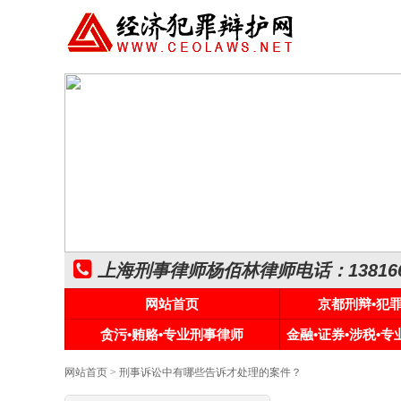
上海刑事律师杨佰林律师电话：1381661
网站首页
京都刑辩•犯
贪污•贿赂•专业刑事律师
金融•证券•涉税•
网站首页
> 刑事诉讼中有哪些告诉才处理的案件？