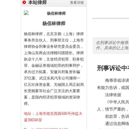
本站律师
查看详细
杨佰林律师
杨佰林律师，北京京都（上海）律师
事务所合伙人、刑事部主任，上海市
在刑事诉讼中侮辱
律师协会刑事业务研究委员会委员，
件。具体的让上海刑
上海山东商会法律顾问团团长。律师
执业十八年，主攻经济犯罪、职务犯
罪、金融证券领域犯罪的刑事辩护，
刑事诉讼中
承办过力拓案、安徽兴邦集资诈骗
37亿案、武汉东风汽车公司挪用一
侮辱罪或诽谤罪
亿元社保资金案、无锡国土局正副局
有能力告诉，或
长受贿案等社会广泛关注的大案要
法律依据
案，是国内经济犯罪领域的资深律
《中华人民共和
师。
人，情节严重的
地址：上海市南京西路580号仲益大
前款罪，告诉的
厦3903A室
通过信息网络实