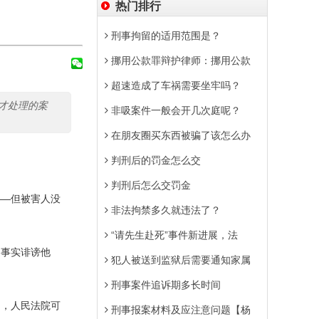
热门排行
刑事拘留的适用范围是？
挪用公款罪辩护律师：挪用公款
超速造成了车祸需要坐牢吗？
才处理的案
非吸案件一般会开几次庭呢？
在朋友圈买东西被骗了该怎么办
判刑后的罚金怎么交
判刑后怎么交罚金
—但被害人没
非法拘禁多久就违法了？
“请先生赴死”事件新进展，法
事实诽谤他
犯人被送到监狱后需要通知家属
刑事案件追诉期多长时间
，人民法院可
刑事报案材料及应注意问题【杨