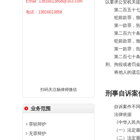
Email:
13816613858@163.com
以要求公安机关
第二百五十七条
电话：13816613858
犯前款罪，致使
第一款罪，告
第二百六十条：
犯前款罪，致使
第一款罪，告诉
第二百七十条：
刑、拘役或者罚
将他人的遗忘物
扫码关注杨律师微信
刑事自诉案
自诉案件不同会
业务范围
法律依据
《中华人民共和
罪轻辩护
（一）法定最高
无罪辩护
（二）法定最高