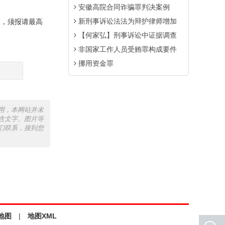
安徽高院合同诈骗罪判决案例
新刑事诉讼法法为辩护律师增加
，须报请最高
【何家弘】刑事诉讼中证据调查
非国家工作人员受贿罪构成要件
挪用资金罪
用，本网站并未
含文字、图片等
们联系，接到您
地图
|
地图XML