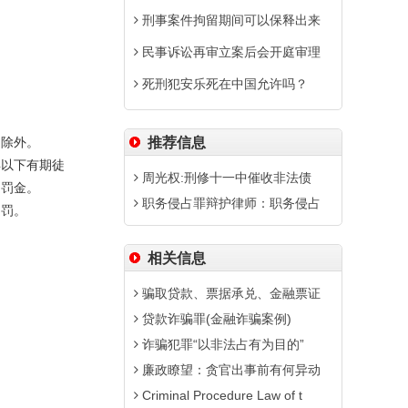
刑事案件拘留期间可以保释出来
民事诉讼再审立案后会开庭审理
死刑犯安乐死在中国允许吗？
除外。
推荐信息
以下有期徒
周光权:刑修十一中催收非法债
处罚金。
职务侵占罪辩护律师：职务侵占
罚。
相关信息
骗取贷款、票据承兑、金融票证
贷款诈骗罪(金融诈骗案例)
诈骗犯罪“以非法占有为目的”
廉政瞭望：贪官出事前有何异动
Criminal Procedure Law of t