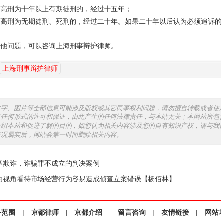
刑为十年以上有期徒刑的，经过十五年；
刑为无期徒刑、死刑的，经过二十年。如果二十年以后认为必须追诉的
。
问题，可以咨询上海刑事辩护律师。
上海刑事辩护律师
文字、图片等全部信息可能涉及版权或其它民事权利问题，请勿擅自转载或者使
行任何形式的许可和保证，由此产生的任何法律责任，与本站无关；本网站所包
介绍本站和促进了解的目的，如您认为相关内容涉及您的自有知识产权，请与我
情况属实后，网站会第一时间删除相关内容。
事欺诈，诈骗罪不成立的判决案例
为视角看待市场经营行为容易造成侦查立案错误【杨佰林】
务范围
|
京都律师
|
京都介绍
|
留言咨询
|
友情链接
|
网站