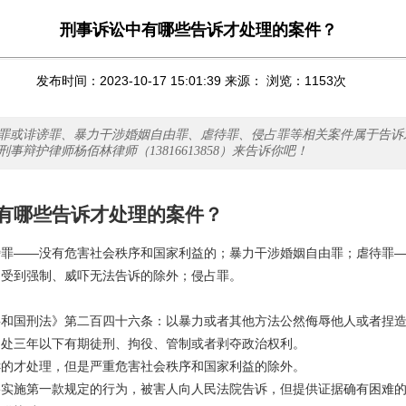
刑事诉讼中有哪些告诉才处理的案件？
发布时间：2023-10-17 15:01:39 来源： 浏览：
1153
次
罪或诽谤罪、暴力干涉婚姻自由罪、虐待罪、侵占罪等相关案件属于告诉
事辩护律师杨佰林律师（13816613858）来告诉你吧！
有哪些告诉才处理的案件？
——没有危害社会秩序和国家利益的；暴力干涉婚姻自由罪；虐待罪—
因受到强制、威吓无法告诉的除外；侵占罪。
国刑法》第二百四十六条：以暴力或者其他方法公然侮辱他人或者捏造
，处三年以下有期徒刑、拘役、管制或者剥夺政治权利。
才处理，但是严重危害社会秩序和国家利益的除外。
施第一款规定的行为，被害人向人民法院告诉，但提供证据确有困难的